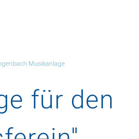
ngenbach Musikanlage
ge
für
den
ferein"