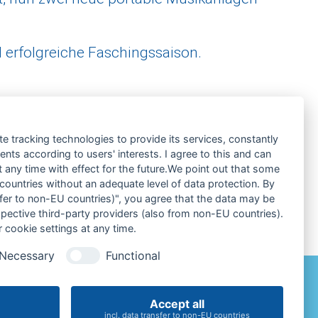
nd erfolgreiche Faschingssaison.
te tracking technologies to provide its services, constantly
ts according to users' interests. I agree to this and can
any time with effect for the future.We point out that some
 countries without an adequate level of data protection. By
nsfer to non-EU countries)", you agree that the data may be
spective third-party providers (also from non-EU countries).
 cookie settings at any time.
Necessary
Functional
•
Impressum
Datenschutz
Cookie-Einstellungen
Accept all
incl. data transfer to non-EU countries