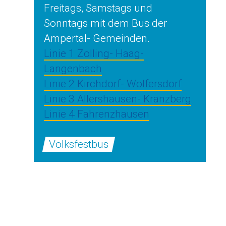
Freitags, Samstags und
Sonntags mit dem Bus der
Ampertal- Gemeinden.
Linie 1 Zolling- Haag-
Langenbach
Linie 2 Kirchdorf- Wolfersdorf
Linie 3 Allershausen- Kranzberg
Linie 4 Fahrenzhausen
Volksfestbus