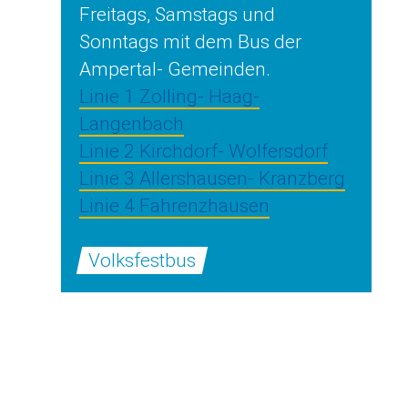
Freitags, Samstags und
Sonntags mit dem Bus der
Ampertal- Gemeinden.
Linie 1 Zolling- Haag-
Langenbach
Linie 2 Kirchdorf- Wolfersdorf
Linie 3 Allershausen- Kranzberg
Linie 4 Fahrenzhausen
Volksfestbus