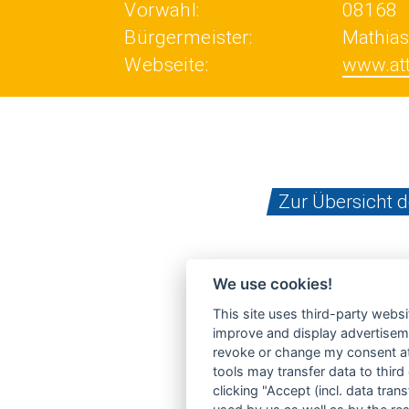
Vorwahl:
08168
Bürgermeister:
Mathias
Webseite:
www.att
Zur Übersicht 
We use cookies!
This site uses third-party websi
improve and display advertisemen
revoke or change my consent at 
tools may transfer data to third
clicking "Accept (incl. data tra