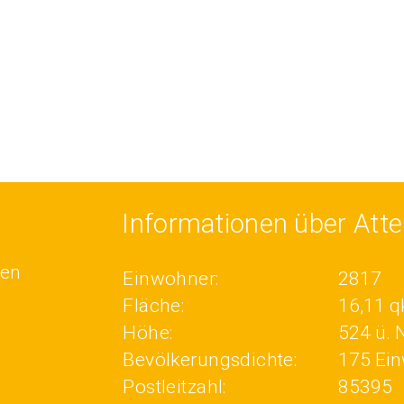
Informationen über Atte
hen
Einwohner:
2817
Fläche:
16,11 
Höhe:
524 ü.
Bevölkerungsdichte:
175 Ein
Postleitzahl:
85395