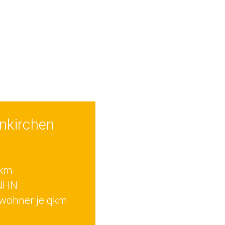
nkirchen
qkm
 NHN
wohner je qkm