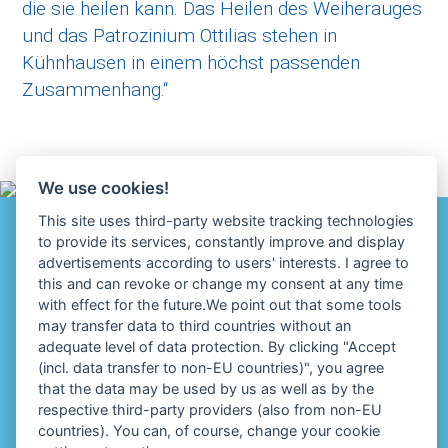
die sie heilen kann. Das Heilen des Weiherauges
und das Patrozinium Ottilias stehen in
Kühnhausen in einem höchst passenden
Zusammenhang.“
We use cookies!
•
Impressum
Datenschutz
This site uses third-party website tracking technologies
Cookie-Einstellungen
to provide its services, constantly improve and display
advertisements according to users' interests. I agree to
this and can revoke or change my consent at any time
with effect for the future.We point out that some tools
may transfer data to third countries without an
adequate level of data protection. By clicking "Accept
Kulturraum Ampertal e.V.
(incl. data transfer to non-EU countries)", you agree
Uwe Gerlsbeck (1. Vorsitzender)
that the data may be used by us as well as by the
Nina Huber (Geschäftsführerin)
respective third-party providers (also from non-EU
Mobil
0174 615 77 67
countries). You can, of course, change your cookie