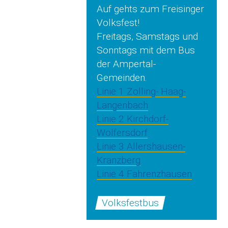
Auf gehts zum Freisinger
Volksfest!
Freitags, Samstags und
Sonntags mit dem Bus
der Ampertal-
Gemeinden.
Linie 1 Zolling- Haag-
Langenbach
Linie 2 Kirchdorf-
Wolfersdorf
Linie 3 Allershausen-
Kranzberg
Linie 4 Fahrenzhausen
Volksfestbus