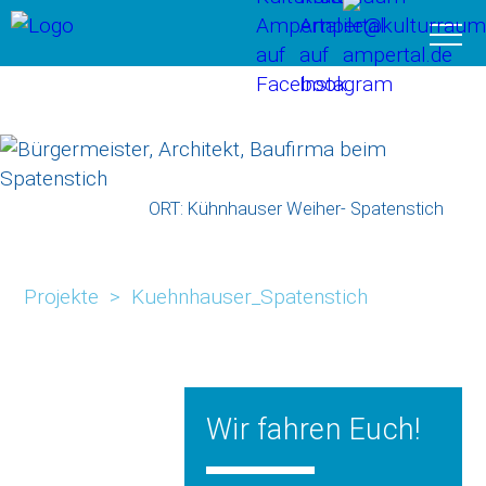
Start
Netzwerk
Projekte
Förderungen
ORT: Kühnhauser Weiher- Spatenstich
Öko-Modellregion
Unser Verein
Projekte
>
Kuehnhauser_Spatenstich
Gemeinden
Einkaufen
Wir fahren Euch!