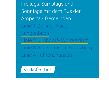
Freitags, Samstags und
Sonntags mit dem Bus der
Ampertal- Gemeinden.
Linie 1 Zolling- Haag-
Langenbach
Linie 2 Kirchdorf- Wolfersdorf
Linie 3 Allershausen- Kranzberg
Linie 4 Fahrenzhausen
Volksfestbus