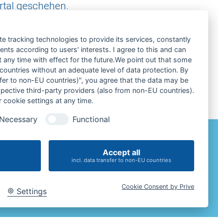
ertal geschehen.
nkatalog.
te tracking technologies to provide its services, constantly
ts according to users' interests. I agree to this and can
any time with effect for the future.We point out that some
 countries without an adequate level of data protection. By
nsfer to non-EU countries)", you agree that the data may be
spective third-party providers (also from non-EU countries).
 cookie settings at any time.
Necessary
Functional
•
Impressum
Datenschutz
Cookie-Einstellungen
Accept all
incl. data transfer to non-EU countries
Cookie Consent by Prive
Settings