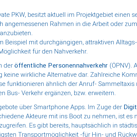
rivate PKW, besitzt aktuell im Projektgebiet einen
lich angemessenen Rahmen in die Arbeit oder zum
u anzubieten.
m Beispiel mit durchgängigen, attraktiven Alltag
Möglichkeit für den Nahverkehr.
h der
öffentliche Personennahverkehr
(ÖPNV). A
ig keine wirkliche Alternative dar. Zahlreiche Ko
ese funktionieren ähnlich der Anruf- Sammeltaxis m
n Bus- Verkehr ergänzen, bzw. erweitern.
ngebote über Smartphone Apps. Im Zuge der
Digi
hiedene Akteure mit ins Boot zu nehmen, ist es mö
zugreifen. Es gibt bereits, hauptsächlich in stä
gsten Transportmöglichkeit -für Hin- und Rückw