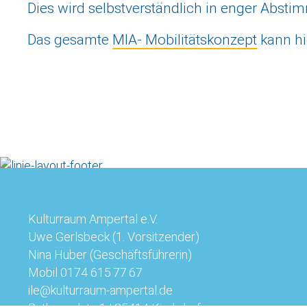
Dies wird selbstverständlich in enger Absti
Das gesamte
MIA- Mobilitätskonzept
kann hi
Kulturraum Ampertal e.V.
Uwe Gerlsbeck (1. Vorsitzender)
Nina Huber (Geschäftsführerin)
Mobil
0174 615 77 67
ile@kulturraum-ampertal.de