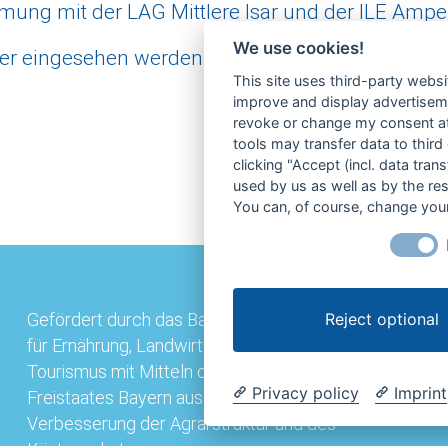
mmung mit der LAG Mittlere Isar und der ILE Amp
We use cookies!
er eingesehen werden, ebenso wie der
Maßnahme
This site uses third-party websi
improve and display advertisemen
revoke or change my consent at 
tools may transfer data to third
clicking "Accept (incl. data tra
used by us as well as by the re
You can, of course, change your
Reject optional
Gefördert durch das Bayerische Staatsministerium
für Ernährung, Landwirtschaft, Forsten und
Tourismus mit Mitteln des Bundes und des
Privacy policy
Imprint
Freistaates Bayern aus der Gemeinschaftsaufgabe
Verbesserung der Agrarstruktur und des