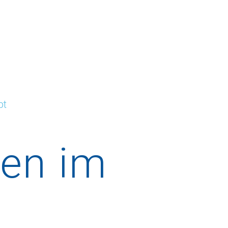
pt
ken
im